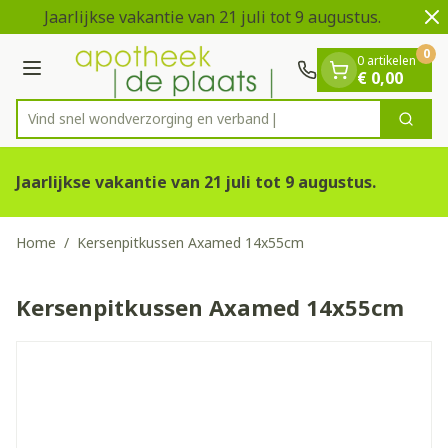
Dia 1 van 2
Ga naar de inhoud
Jaarlijkse vakantie van 21 juli tot 9 augustus.
0
0 artikelen
Menu
€ 0,00
Vind snel wondverzorging en
Zoek
Product, merk, categorie...
Jaarlijkse vakantie van 21 juli tot 9 augustus.
Home
/
Kersenpitkussen Axamed 14x55cm
Kersenpitkussen Axamed 14x55cm