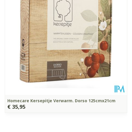
Diepte
60 mm
Kamertemperatuur (15°C -
Behoud
25°C)
Homecare Kersepitje Verwarm. Dorso 125cmx21cm
€ 35,95