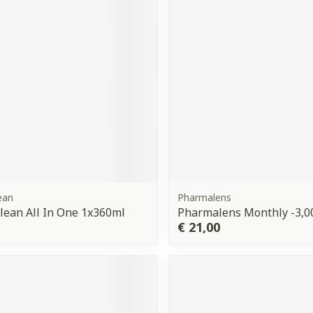
orging
Supplementen
Insectenw
middelen
n
Mondmaskers
issen
 -
uid
d
ean
Pharmalens
ean All In One 1x360ml
Pharmalens Monthly -3,0
Zelfbruiner
Scheren
€ 21,00