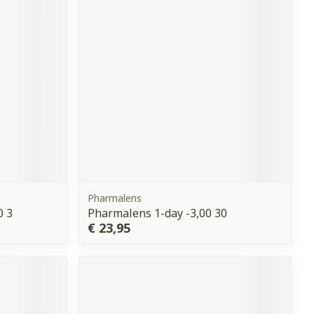
erende
Parfums en
geurproducten
Pharmalens
0 3
Pharmalens 1-day -3,00 30
CBD
€ 23,95