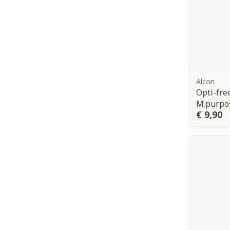
Alcon
Opti-fre
M.purpos
€ 9,90