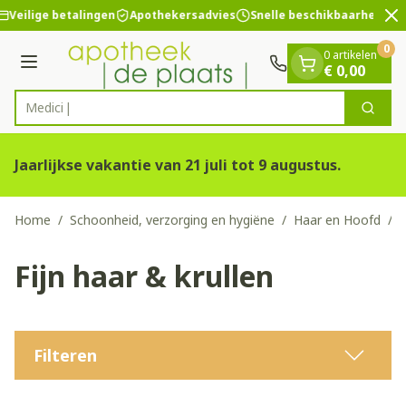
Dia 2 van 2
Ga naar de inhoud
Veilige betalingen
Apothekersadvies
Snelle beschikbaarheid
0
0 artikelen
Menu
€ 0,00
Zoek
Product, merk, categorie...
Jaarlijkse vakantie van 21 juli tot 9 augustus.
Home
/
Schoonheid, verzorging en hygiëne
/
Haar en Hoofd
/
F
Fijn haar & krullen
Filteren