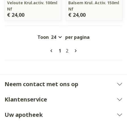
Veloute Krul.activ. 100ml
Balsem Krul. Activ. 150ml
Nf
Nf
€ 24,00
€ 24,00
Toon
per pagina
Pagina's
U lees momenteel pagina
Pagina
1
2
Neem contact met ons op
Klantenservice
Uw apotheek