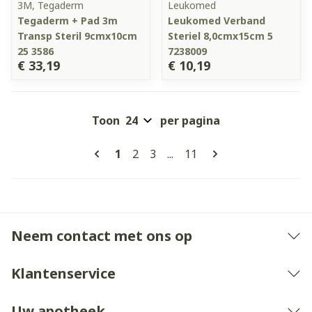
3M, Tegaderm
Leukomed
Tegaderm + Pad 3m
Leukomed Verband
Transp Steril 9cmx10cm
Steriel 8,0cmx15cm 5
25 3586
7238009
€ 33,19
€ 10,19
Toon
per pagina
Pagina's
U lees momenteel pagina
Pagina
Pagina
Pagina
1
2
3
...
11
Neem contact met ons op
Klantenservice
Uw apotheek