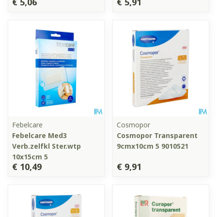
€ 5,06
€ 5,91
Febelcare
Cosmopor
Febelcare Med3
Cosmopor Transparent
Verb.zelfkl Ster.wtp
9cmx10cm 5 9010521
10x15cm 5
€ 10,49
€ 9,91