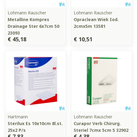
Lohmann Rauscher
Lohmann Rauscher
Metalline Kompres
Opraclean Wiek Iod.
Drainage Ster 6x7cm 50
2cmx5m 13581
23093
€ 45,18
€ 10,51
Hartmann
Lohmann Rauscher
Sterilux Es 10x10cm 8l.st.
Curapor Verb Chirurg.
25x2 P/s
Steriel 7cmx 5cm 5 32902
€ 7,83
€ 4,38