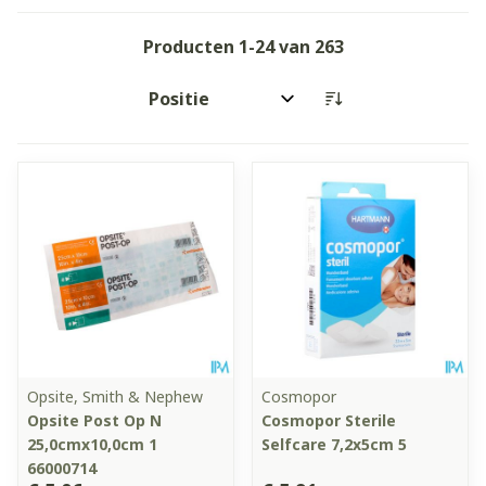
Producten
1
-
24
van
263
Sorteer op:
Opsite, Smith & Nephew
Cosmopor
Opsite Post Op N
Cosmopor Sterile
25,0cmx10,0cm 1
Selfcare 7,2x5cm 5
66000714