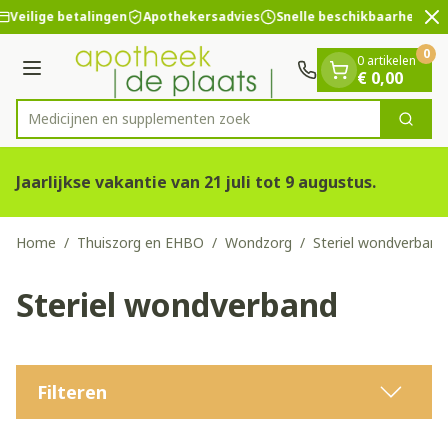
Dia 2 van 2
Ga naar de inhoud
Veilige betalingen
Apothekersadvies
Snelle beschikbaarheid
0
0 artikelen
Menu
€ 0,00
Medicijnen en
Zoek
Product, merk, categorie...
Jaarlijkse vakantie van 21 juli tot 9 augustus.
Home
/
Thuiszorg en EHBO
/
Wondzorg
/
Steriel wondverband
Steriel wondverband
Filteren