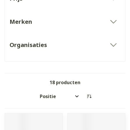
filter
Merken
filter
Organisaties
filter
18
producten
Sorteer op: