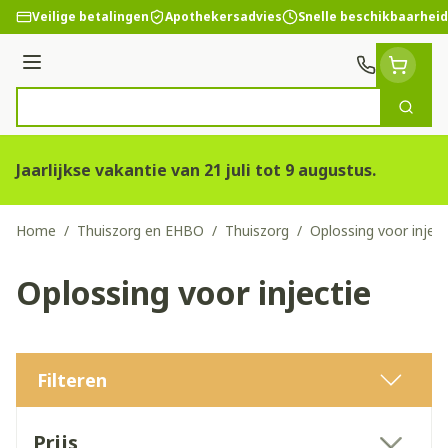
Ga naar de inhoud
Veilige betalingen
Apothekersadvies
Snelle beschikbaarheid
Menu
Zoek
Product, merk, categorie...
Jaarlijkse vakantie van 21 juli tot 9 augustus.
Home
/
Thuiszorg en EHBO
/
Thuiszorg
/
Oplossing voor inject
Oplossing voor injectie
Filteren
Doorgaan naar productlijst
Prijs