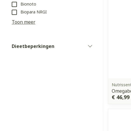
Bionoto
Biopara NRGI
Haar
Toon meer
Gezichtsverz
Pillendozen e
Pigmentstoorn
accessoires
Gevoelige huid
Dieetbeperkingen
filter
geïrriteerde h
Gemengde hui
Doffe huid
Toon meer
Nutrissent
Omegabo
€ 46,99
Snurken