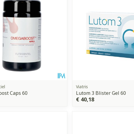
Enkel en vo
Toon meer
orging
Supplementen
Insectenw
middelen
n
Mondmaskers
issen
 -
uid
d
iel
Viatris
ost Caps 60
Lutom 3 Blister Gel 60
€ 40,18
Zelfbruiner
Scheren