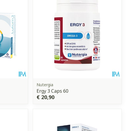
et
geneesmiddelen
erende
Parfums en
geurproducten
Nutergia
Ergy 3 Caps 60
€ 20,90
CBD