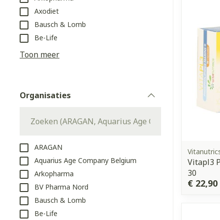
Aerosol toeste
kloven
Tabletten
Axodiet
Aerosol access
Blaren
Creme, gel en 
Bausch & Lomb
Zuurstof
Eelt
Be-Life
Eksteroog - li
Toon meer
Ademhalingss
Toon meer
Organisaties
Spieren en g
filter
Specifiek vo
Naalden en s
Lichaamsverzo
Infecties
Spuiten
Deodorant
ARAGAN
Vitanutric
Oplossing voor
Aquarius Age Company Belgium
Vitapl3 
Gezichtsverzo
30
Arkopharma
Naalden
Luizen
€ 22,90
BV Pharma Nord
Naalden voor 
Bausch & Lomb
- pennaalden
Diagnostica
Be-Life
Toon meer