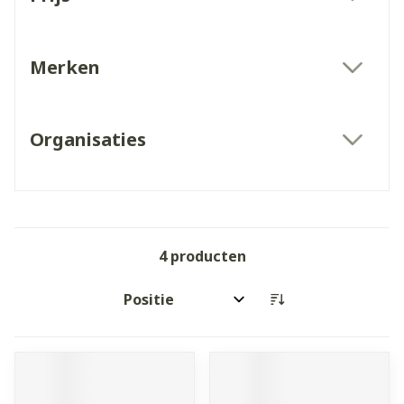
filter
Merken
filter
Organisaties
filter
4
producten
Sorteer op: