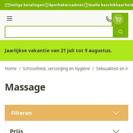
Ga naar de inhoud
Veilige betalingen
Apothekersadvies
Snelle beschikbaarheid
Menu
Zoek
Product, merk, categorie...
Jaarlijkse vakantie van 21 juli tot 9 augustus.
Home
/
Schoonheid, verzorging en hygiëne
/
Seksualiteit en int
Massage
Filteren
Doorgaan naar productlijst
Prijs