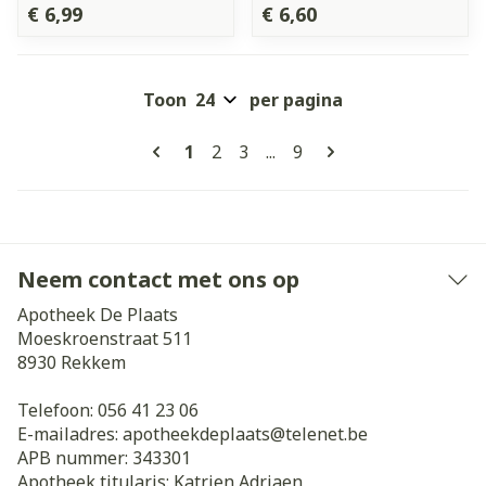
€ 6,99
€ 6,60
Toon
per pagina
Pagina's
U lees momenteel pagina
Pagina
Pagina
Pagina
1
2
3
...
9
Neem contact met ons op
Apotheek De Plaats
Moeskroenstraat 511
8930
Rekkem
Telefoon:
056 41 23 06
E-mailadres:
apotheekdeplaats@
telenet.be
APB nummer:
343301
Apotheek titularis:
Katrien Adriaen