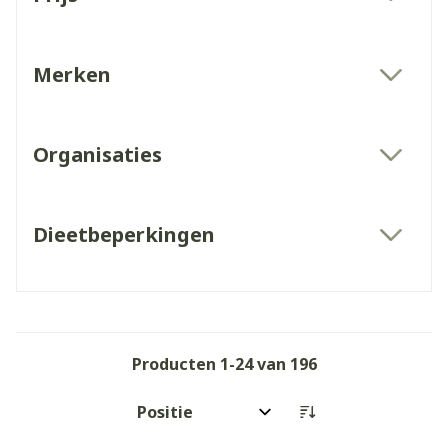
filter
Merken
filter
Organisaties
filter
Dieetbeperkingen
filter
Producten
1
-
24
van
196
Sorteer op: