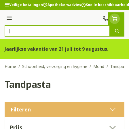
Ga naar de inhoud
Veilige betalingen
Apothekersadvies
Snelle beschikbaarheid
Menu
Zoek
Product, merk, categorie...
Jaarlijkse vakantie van 21 juli tot 9 augustus.
Home
/
Schoonheid, verzorging en hygiëne
/
Mond
/
Tandpast
Tandpasta
Filteren
Doorgaan naar productlijst
Prijs