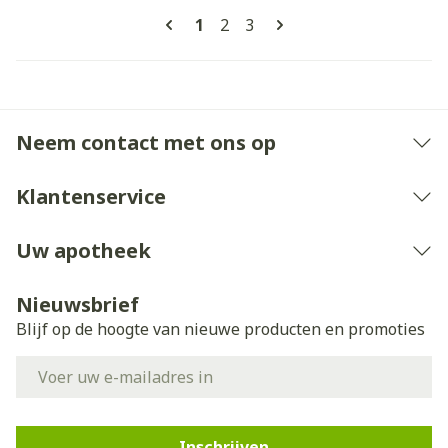
Pagina's
U lees momenteel pagina
Pagina
Pagina
1
2
3
Neem contact met ons op
Klantenservice
Uw apotheek
Nieuwsbrief
Blijf op de hoogte van nieuwe producten en promoties
E-mail adres
Inschrijven