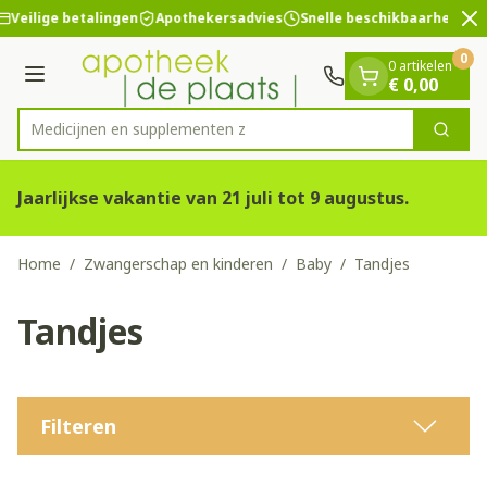
Dia 2 van 2
Ga naar de inhoud
Veilige betalingen
Apothekersadvies
Snelle beschikbaarheid
0
0 artikelen
Menu
€ 0,00
Medicijnen
Zoek
Product, merk, categorie...
Jaarlijkse vakantie van 21 juli tot 9 augustus.
Home
/
Zwangerschap en kinderen
/
Baby
/
Tandjes
Tandjes
Filteren