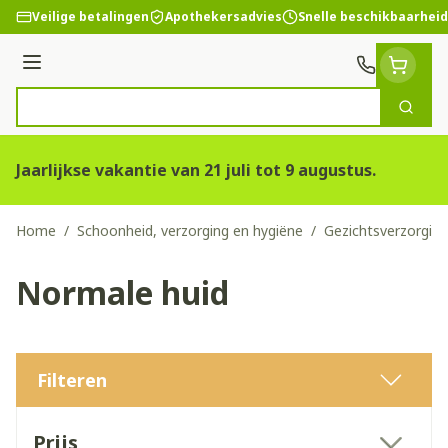
Ga naar de inhoud
Veilige betalingen
Apothekersadvies
Snelle beschikbaarheid
Menu
Zoek
Product, merk, categorie...
Jaarlijkse vakantie van 21 juli tot 9 augustus.
Home
/
Schoonheid, verzorging en hygiëne
/
Gezichtsverzorging
Normale huid
Filteren
Doorgaan naar productlijst
Prijs