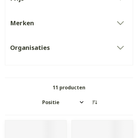
filter
Merken
filter
Organisaties
filter
11
producten
Sorteer op: