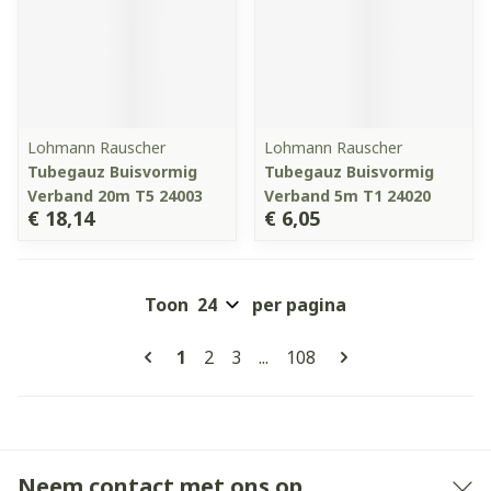
Lohmann Rauscher
Lohmann Rauscher
Tubegauz Buisvormig
Tubegauz Buisvormig
Verband 20m T5 24003
Verband 5m T1 24020
€ 18,14
€ 6,05
Toon
per pagina
Pagina's
U lees momenteel pagina
Pagina
Pagina
Pagina
1
2
3
...
108
Neem contact met ons op