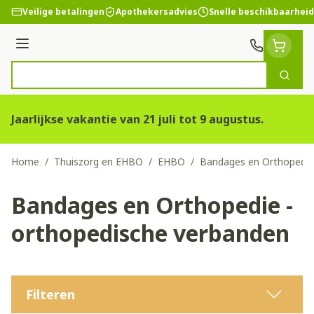
Ga naar de inhoud
Veilige betalingen
Apothekersadvies
Snelle beschikbaarheid
Menu
Zoek
Product, merk, categorie...
Jaarlijkse vakantie van 21 juli tot 9 augustus.
Home
/
Thuiszorg en EHBO
/
EHBO
/
Bandages en Orthopedie
Bandages en Orthopedie -
orthopedische verbanden
Filteren