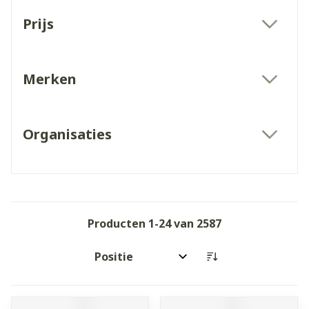
Doorgaan naar productlijst
Prijs
filter
Merken
filter
Organisaties
filter
Producten
1
-
24
van
2587
Sorteer op: