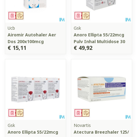
Geneesmiddel
Op voorschrift
Geneesmiddel
Op voorschrift
Ucb
Gsk
Airomir Autohaler Aer
Anoro Ellipta 55/22mcg
Dos 200x100mcg
Pulv Inhal Multidose 30
€ 15,11
€ 49,92
Geneesmiddel
Op voorschrift
Geneesmiddel
Op voorschrift
Gsk
Novartis
Anoro Ellipta 55/22mcg
Atectura Breezhaler 125/