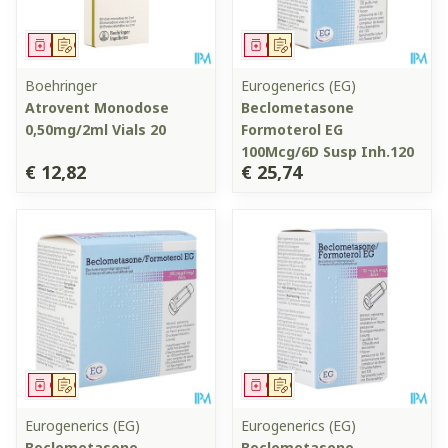
Geneesmiddel
Op voorschrift
Geneesmiddel
Op voorschrift
Boehringer
Eurogenerics (EG)
Atrovent Monodose
Beclometasone
0,50mg/2ml Vials 20
Formoterol EG
100Mcg/6D Susp Inh.120
€ 12,82
€ 25,74
Geneesmiddel
Op voorschrift
Geneesmiddel
Op voorschrift
Eurogenerics (EG)
Eurogenerics (EG)
Beclometasone
Beclometasone