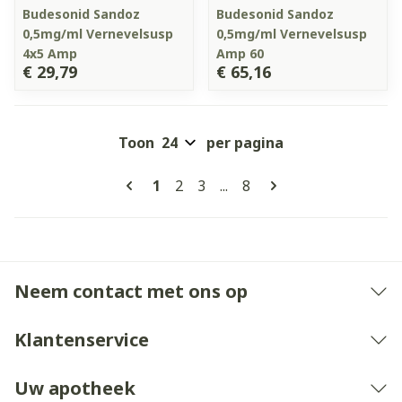
Budesonid Sandoz
Budesonid Sandoz
0,5mg/ml Vernevelsusp
0,5mg/ml Vernevelsusp
4x5 Amp
Amp 60
€ 29,79
€ 65,16
Toon
per pagina
Pagina's
U lees momenteel pagina
Pagina
Pagina
Pagina
1
2
3
...
8
Neem contact met ons op
Klantenservice
Uw apotheek