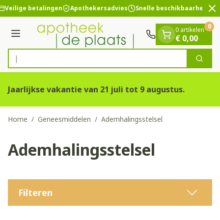
Dia 2 van 2
Ga naar de inhoud
Veilige betalingen
Apothekersadvies
Snelle beschikbaarheid
0
0 artikelen
Menu
€ 0,00
Vind sne
Zoek
Product, merk, categorie...
Jaarlijkse vakantie van 21 juli tot 9 augustus.
Home
/
Geneesmiddelen
/
Ademhalingsstelsel
Ademhalingsstelsel
Filteren