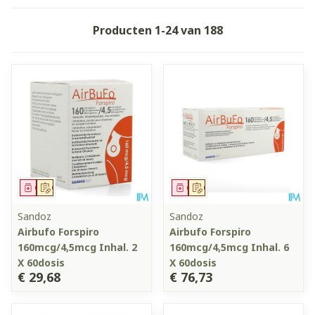
Producten
1
-
24
van
188
Geneesmiddel
Op voorschrift
Geneesmiddel
Op voorschrift
Sandoz
Sandoz
Airbufo Forspiro
Airbufo Forspiro
160mcg/4,5mcg Inhal. 2
160mcg/4,5mcg Inhal. 6
X 60dosis
X 60dosis
€ 29,68
€ 76,73