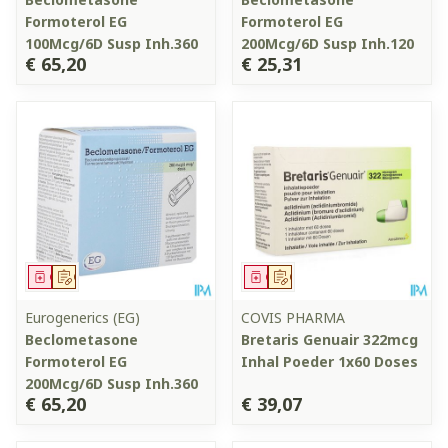
Formoterol EG
Formoterol EG
100Mcg/6D Susp Inh.360
200Mcg/6D Susp Inh.120
€ 65,20
€ 25,31
Geneesmiddel
Op voorschrift
Geneesmiddel
Op voorschrift
Eurogenerics (EG)
COVIS PHARMA
Beclometasone
Bretaris Genuair 322mcg
Formoterol EG
Inhal Poeder 1x60 Doses
200Mcg/6D Susp Inh.360
€ 65,20
€ 39,07