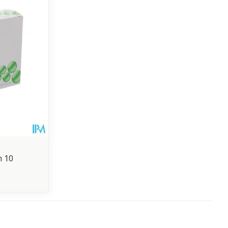
et
geneesmiddelen
erende
Parfums en
geurproducten
m 10
CBD