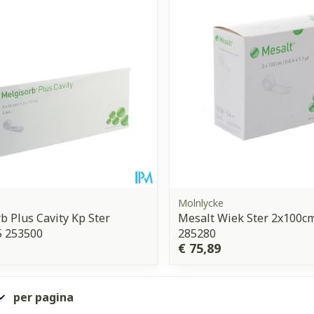
Enkel en vo
Toon meer
orging
Supplementen
Insectenw
middelen
n
Mondmaskers
issen
 -
uid
d
Molnlycke
b Plus Cavity Kp Ster
Mesalt Wiek Ster 2x100c
5 253500
285280
€ 75,89
Zelfbruiner
Scheren
per pagina