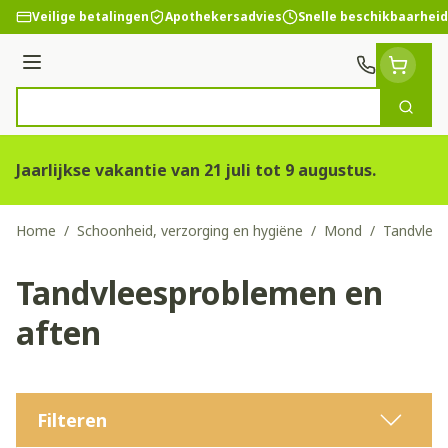
Ga naar de inhoud
Veilige betalingen
Apothekersadvies
Snelle beschikbaarheid
Menu
Zoek
Product, merk, categorie...
Jaarlijkse vakantie van 21 juli tot 9 augustus.
Home
/
Schoonheid, verzorging en hygiëne
/
Mond
/
Tandvlees
Tandvleesproblemen en
aften
Filteren