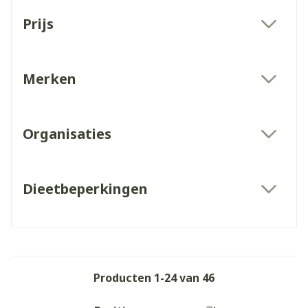
Doorgaan naar productlijst
Prijs
filter
Merken
filter
Organisaties
filter
Dieetbeperkingen
filter
Producten
1
-
24
van
46