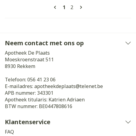
Pagina's
U lees momenteel pagina
Pagina
1
2
Neem contact met ons op
Apotheek De Plaats
Moeskroenstraat 511
8930
Rekkem
Telefoon:
056 41 23 06
E-mailadres:
apotheekdeplaats@
telenet.be
APB nummer:
343301
Apotheek titularis:
Katrien Adriaen
BTW nummer:
BE0447808616
Klantenservice
FAQ