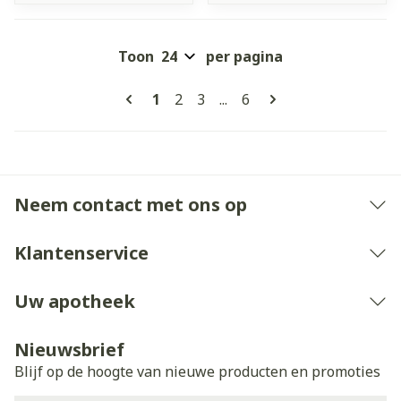
Toon
per pagina
Pagina's
U lees momenteel pagina
Pagina
Pagina
Pagina
1
2
3
...
6
Neem contact met ons op
Klantenservice
Uw apotheek
Nieuwsbrief
Blijf op de hoogte van nieuwe producten en promoties