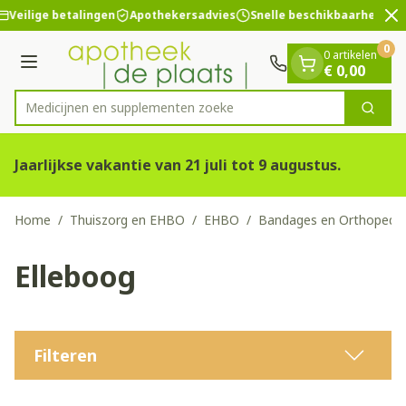
Dia 2 van 2
Ga naar de inhoud
Veilige betalingen
Apothekersadvies
Snelle beschikbaarheid
0
0 artikelen
Menu
€ 0,00
Medicijnen en
Zoek
Product, merk, categorie...
Jaarlijkse vakantie van 21 juli tot 9 augustus.
Home
/
Thuiszorg en EHBO
/
EHBO
/
Bandages en Orthopedie
Elleboog
Filteren