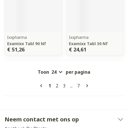
Ixxpharma
Ixxpharma
Examixx Tabl 90 Nf
Examixx Tabl 30 Nf
€ 51,26
€ 24,61
Toon
per pagina
Pagina's
U lees momenteel pagina
Pagina
Pagina
Pagina
1
2
3
...
7
Neem contact met ons op