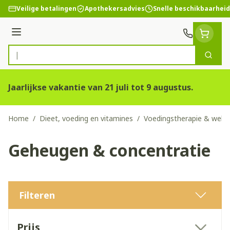
Ga naar de inhoud
Veilige betalingen
Apothekersadvies
Snelle beschikbaarheid
Menu
Zoek
Product, merk, categorie...
Jaarlijkse vakantie van 21 juli tot 9 augustus.
Home
/
Dieet, voeding en vitamines
/
Voedingstherapie & welzi
Geheugen & concentratie
Filteren
Doorgaan naar productlijst
Prijs