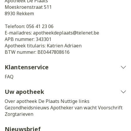
Apotheek De Plaats
Moeskroenstraat 511
8930
Rekkem
Telefoon:
056 41 23 06
E-mailadres:
apotheekdeplaats@
telenet.be
APB nummer:
343301
Apotheek titularis:
Katrien Adriaen
BTW nummer:
BE0447808616
Klantenservice
FAQ
Uw apotheek
Over apotheek De Plaats
Nuttige links
Gezondheidsnieuws
Apotheker van wacht
Voorschrift
Zorgtarieven
Nieuwsbrief