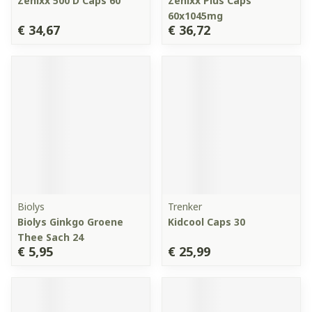
Zenixx 500 D Caps 60
Zenixx Plus Caps
60x1045mg
€ 34,67
€ 36,72
Biolys
Trenker
Biolys Ginkgo Groene
Kidcool Caps 30
Thee Sach 24
€ 5,95
€ 25,99