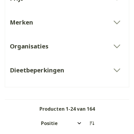
filter
Merken
filter
Organisaties
filter
Dieetbeperkingen
filter
Producten
1
-
24
van
164
Sorteer op: