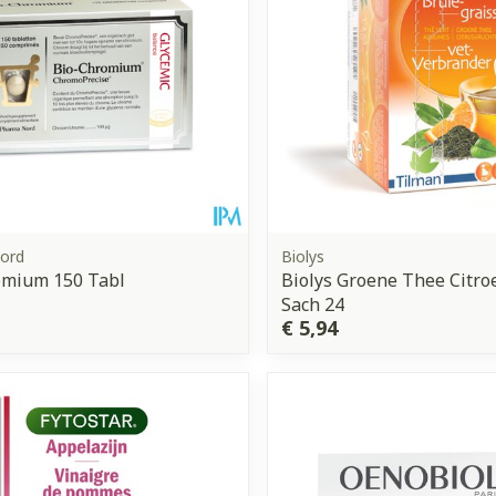
ord
Biolys
omium 150 Tabl
Biolys Groene Thee Citro
Sach 24
€ 5,94