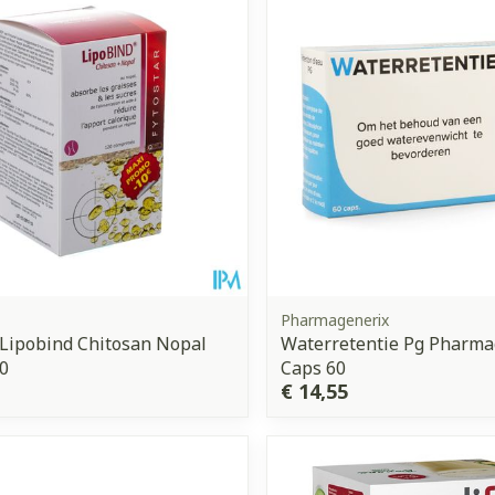
Enkel en vo
Toon meer
orging
Supplementen
Insectenw
middelen
n
Mondmaskers
issen
 -
uid
d
Pharmagenerix
 Lipobind Chitosan Nopal
Waterretentie Pg Pharma
0
Caps 60
€ 14,55
Zelfbruiner
Scheren