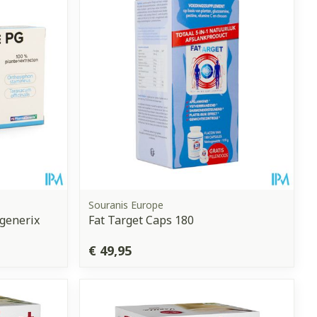
et
geneesmiddelen
erende
Parfums en
geurproducten
Souranis Europe
generix
Fat Target Caps 180
€ 49,95
CBD