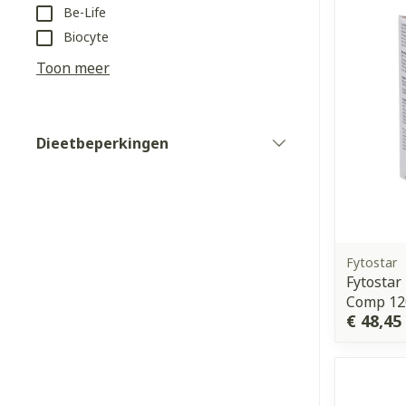
Be-Life
Biocyte
Haar
Toon meer
Gezichtsverz
Pillendozen e
Pigmentstoorn
accessoires
Gevoelige huid
Dieetbeperkingen
filter
geïrriteerde h
Gemengde hui
Doffe huid
Toon meer
Fytostar
Fytostar
Comp 12
€ 48,45
Snurken