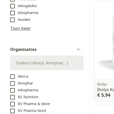
Aerosol toeste
kloven
Tabletten
Arkogelules
Aerosol access
Blaren
Creme, gel en 
Arkopharma
Zuurstof
Eelt
Axodiet
Eksteroog - li
Toon meer
Ademhalingss
Toon meer
Organisaties
Spieren en g
filter
Specifiek vo
Naalden en s
Lichaamsverzo
Infecties
Spuiten
Deodorant
Aboca
Oplossing voor
Amophar
Biolys
Gezichtsverzo
Biolys K
Arkopharma
Naalden
Luizen
€ 5,94
BS Nutrition
Naalden voor 
BV Pharma & More
- pennaalden
Diagnostica
BV Pharma Nord
Toon meer