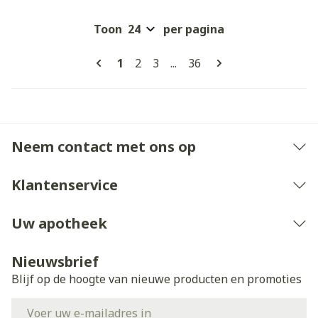
Toon
per pagina
Pagina's
U lees momenteel pagina
Pagina
Pagina
Pagina
1
2
3
...
36
Neem contact met ons op
Klantenservice
Uw apotheek
Nieuwsbrief
Blijf op de hoogte van nieuwe producten en promoties
E-mail adres