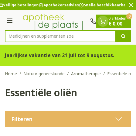
Dia 2 van 2
Ga naar de inhoud
Veilige betalingen
Apothekersadvies
Snelle beschikbaarheid
0
0 artikelen
Menu
€ 0,00
Medicijnen en
Zoek
Product, merk, categorie...
Jaarlijkse vakantie van 21 juli tot 9 augustus.
Home
/
Natuur geneeskunde
/
Aromatherapie
/
Essentiële olië
Essentiële oliën
Filteren