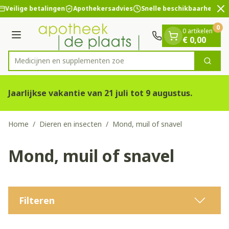
Dia 2 van 2
Ga naar de inhoud
Veilige betalingen
Apothekersadvies
Snelle beschikbaarheid
0
0 artikelen
Menu
€ 0,00
Medicijnen e
Zoek
Product, merk, categorie...
Jaarlijkse vakantie van 21 juli tot 9 augustus.
Home
/
Dieren en insecten
/
Mond, muil of snavel
Mond, muil of snavel
Filteren