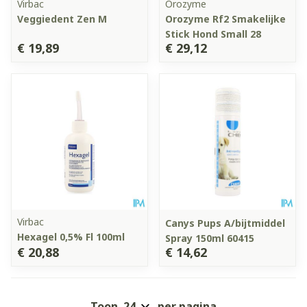
Virbac
Orozyme
Veggiedent Zen M
Orozyme Rf2 Smakelijke
Stick Hond Small 28
€ 19,89
€ 29,12
Virbac
Canys Pups A/bijtmiddel
Hexagel 0,5% Fl 100ml
Spray 150ml 60415
€ 20,88
€ 14,62
Toon
per pagina