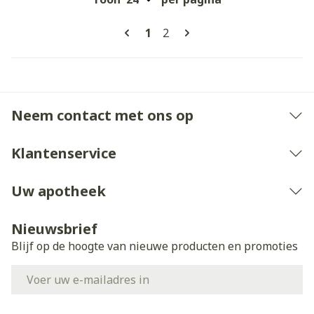
Pagina's
U lees momenteel pagina
Pagina
1
2
Neem contact met ons op
Klantenservice
Uw apotheek
Nieuwsbrief
Blijf op de hoogte van nieuwe producten en promoties
E-mail adres