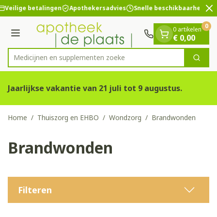
Dia 2 van 2
Ga naar de inhoud
Veilige betalingen
Apothekersadvies
Snelle beschikbaarheid
0
0 artikelen
Menu
€ 0,00
Medicijnen en s
Zoek
Product, merk, categorie...
Jaarlijkse vakantie van 21 juli tot 9 augustus.
Home
/
Thuiszorg en EHBO
/
Wondzorg
/
Brandwonden
Brandwonden
Filteren