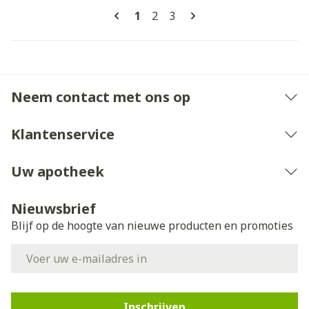
Pagina's
U lees momenteel pagina
Pagina
Pagina
1
2
3
Neem contact met ons op
Klantenservice
Uw apotheek
Nieuwsbrief
Blijf op de hoogte van nieuwe producten en promoties
E-mail adres
Inschrijven