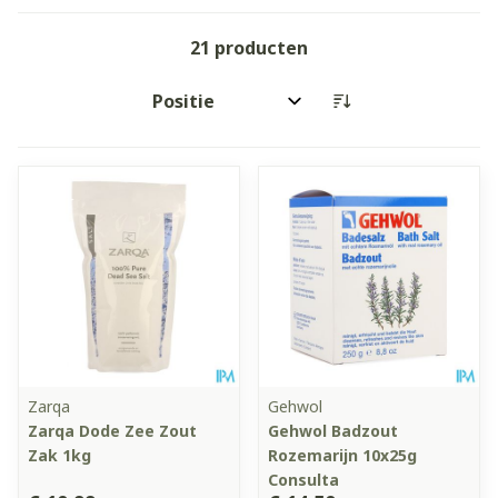
21
producten
Sorteer op:
Zarqa
Gehwol
Zarqa Dode Zee Zout
Gehwol Badzout
Zak 1kg
Rozemarijn 10x25g
Consulta