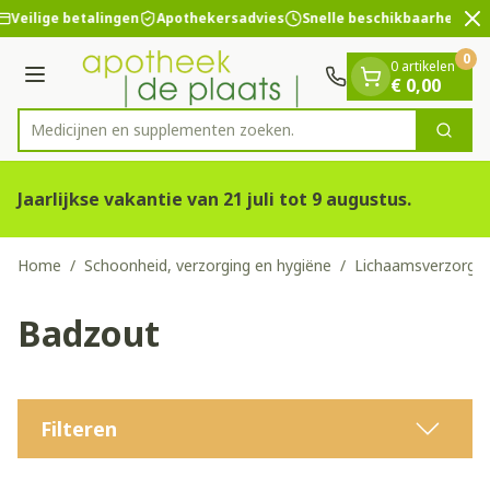
Dia 2 van 2
Ga naar de inhoud
Veilige betalingen
Apothekersadvies
Snelle beschikbaarheid
0
0 artikelen
Menu
€ 0,00
Medicijnen en sup
Zoek
Product, merk, categorie...
Jaarlijkse vakantie van 21 juli tot 9 augustus.
Home
/
Schoonheid, verzorging en hygiëne
/
Lichaamsverzorgin
Badzout
Filteren