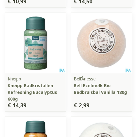
€ 10,99
€ 14,50
Kneipp
Bell’Ânesse
Kneipp Badkristallen
Bell Ezelmelk Bio
Refreshing Eucalyptus
Badbruisbal Vanilla 180g
600g
€ 14,39
€ 2,99