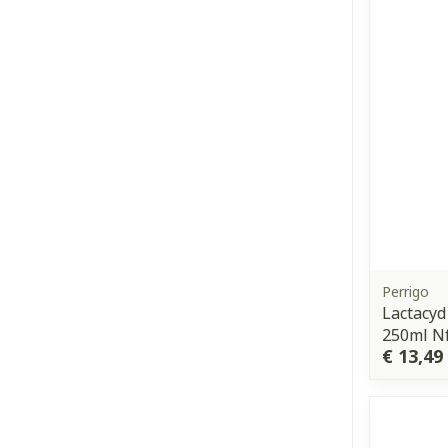
Perrigo
Lactacyd
250ml N
€ 13,49