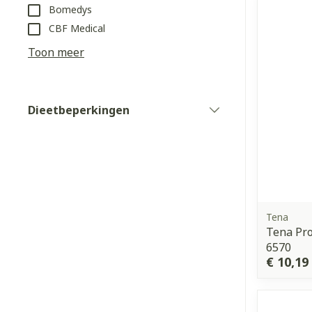
Bomedys
CBF Medical
Haar
Toon meer
Gezichtsverz
Pillendozen e
Pigmentstoorn
accessoires
Gevoelige huid
Dieetbeperkingen
filter
geïrriteerde h
Gemengde hui
Doffe huid
Toon meer
Tena
Tena Pr
6570
Snurken
€ 10,19