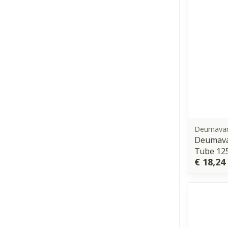
Deumava
Deumava
Tube 12
€ 18,24