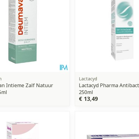
n
Lactacyd
n Intieme Zalf Natuur
Lactacyd Pharma Antibact
5ml
250ml
€ 13,49