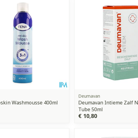
Enkel en vo
Toon meer
orging
Supplementen
Insectenw
middelen
n
Mondmaskers
issen
 -
uid
d
Deumavan
oskin Washmousse 400ml
Deumavan Intieme Zalf 
Tube 50ml
Zelfbruiner
Scheren
€ 10,80