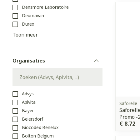
Aerosol toeste
kloven
Tabletten
Densmore Laboratoire
Aerosol access
Blaren
Creme, gel en 
Deumavan
Zuurstof
Eelt
Durex
Eksteroog - li
Toon meer
Ademhalingss
Toon meer
Organisaties
Spieren en g
filter
Specifiek vo
Naalden en s
Lichaamsverzo
Infecties
Spuiten
Deodorant
Advys
Oplossing voor
Apivita
Saforelle
Gezichtsverzo
Saforell
Bayer
Naalden
Luizen
Promo -
Beiersdorf
Naalden voor 
€ 8,72
Biocodex Benelux
- pennaalden
Diagnostica
Bolton Belgium
Toon meer