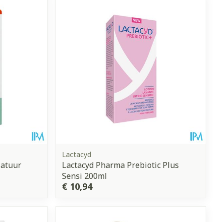
et
geneesmiddelen
erende
Parfums en
geurproducten
Lactacyd
Natuur
Lactacyd Pharma Prebiotic Plus
Sensi 200ml
CBD
€ 10,94