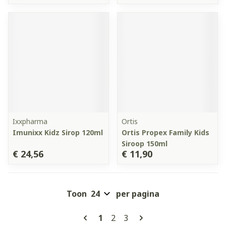
Ixxpharma
Ortis
Imunixx Kidz Sirop 120ml
Ortis Propex Family Kids
Siroop 150ml
€ 24,56
€ 11,90
Toon
per pagina
Pagina's
U lees momenteel pagina
Pagina
Pagina
1
2
3