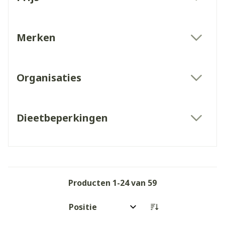
filter
Merken
filter
Organisaties
filter
Dieetbeperkingen
filter
Producten
1
-
24
van
59
Sorteer op: