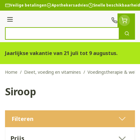
Ga naar de inhoud
Veilige betalingen
Apothekersadvies
Snelle beschikbaarheid
Menu
Zoek
Product, merk, categorie...
Jaarlijkse vakantie van 21 juli tot 9 augustus.
Home
/
Dieet, voeding en vitamines
/
Voedingstherapie & welzi
Siroop
Filteren
Doorgaan naar productlijst
Prijs