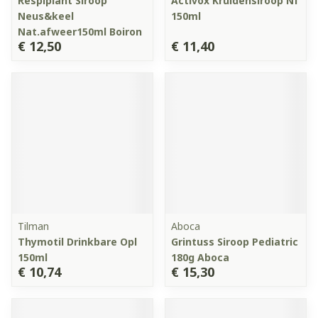
Respiplant Siroop
Activox Kruidensiroop Nf
Neus&keel
150ml
Nat.afweer150ml Boiron
€ 12,50
€ 11,40
Tilman
Aboca
Thymotil Drinkbare Opl
Grintuss Siroop Pediatric
150ml
180g Aboca
€ 10,74
€ 15,30