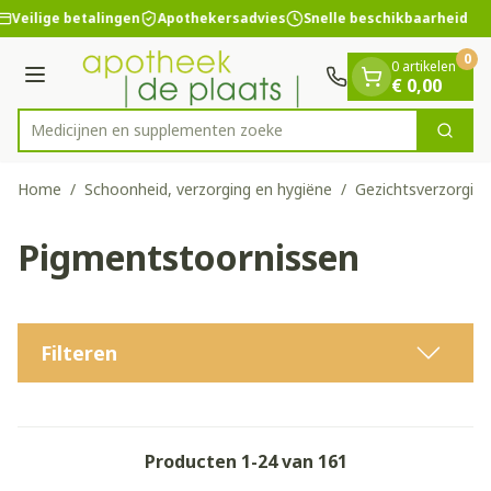
Dia 1 van 1
Ga naar de inhoud
Veilige betalingen
Apothekersadvies
Snelle beschikbaarheid
0
0 artikelen
Menu
€ 0,00
Medicijnen
Zoek
Product, merk, categorie...
Home
/
Schoonheid, verzorging en hygiëne
/
Gezichtsverzorging
Pigmentstoornissen
Filteren
Producten
1
-
24
van
161