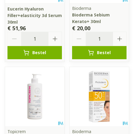
Bioderma
Eucerin Hyaluron
Bioderma Sebium
Filler+elasticity 3d Serum
Kerato+ 30ml
30ml
€ 51,96
€ 20,00
Aantal
Aantal
Bestel
Bestel
Topicrem
Bioderma