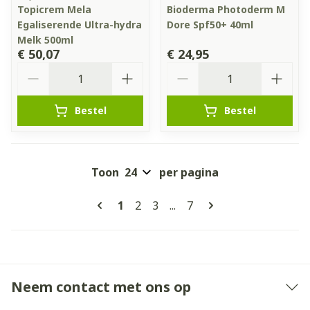
Topicrem Mela
Bioderma Photoderm M
Egaliserende Ultra-hydra
Dore Spf50+ 40ml
Melk 500ml
€ 50,07
€ 24,95
Aantal
Aantal
Bestel
Bestel
Toon
per pagina
Pagina's
U lees momenteel pagina
Pagina
Pagina
Pagina
1
2
3
...
7
Neem contact met ons op