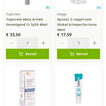
Topicrem
Uriage
Topicrem Mela A/vlek
Hyseac 3-regul+soin
Verenigend Cr Ip50 40ml
Global A/imperfections
40ml
€ 33,50
€ 17,59
Aantal
Aantal
Bestel
Bestel