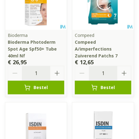
Bioderma
Compeed
Bioderma Photoderm
Compeed
Spot Age Spf50+ Tube
A/imperfections
40ml Nf
Zuiverend Patchs 7
€ 26,95
€ 12,65
Aantal
Aantal
Bestel
Bestel