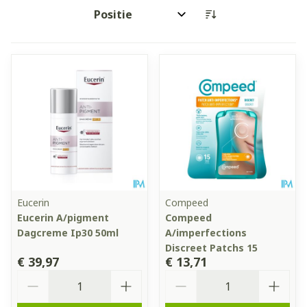
Sorteer op:
Eucerin
Compeed
Eucerin A/pigment
Compeed
Dagcreme Ip30 50ml
A/imperfections
Discreet Patchs 15
€ 39,97
€ 13,71
Aantal
Aantal