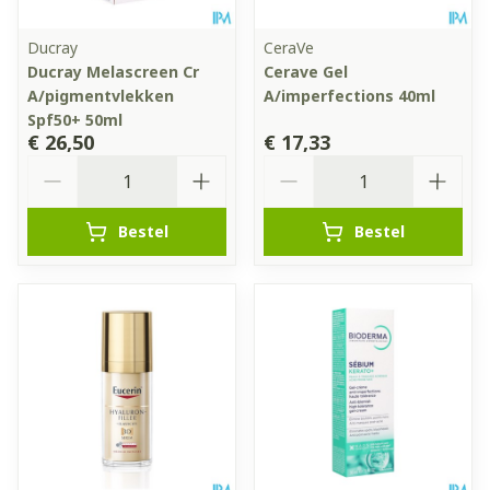
Ducray
CeraVe
Ducray Melascreen Cr
Cerave Gel
A/pigmentvlekken
A/imperfections 40ml
Spf50+ 50ml
€ 26,50
€ 17,33
Aantal
Aantal
Bestel
Bestel