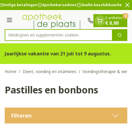
Dia 2 van 2
Ga naar de inhoud
Veilige betalingen
Apothekersadvies
Snelle beschikbaarheid
0
0 artikelen
Menu
€ 0,00
Medicijnen en sup
Zoek
Product, merk, categorie...
Jaarlijkse vakantie van 21 juli tot 9 augustus.
Home
/
Dieet, voeding en vitamines
/
Voedingstherapie & welzi
Pastilles en bonbons
Filteren