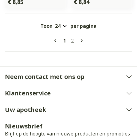
€ 8,85
€ 8,84
Toon
per pagina
Pagina's
U lees momenteel pagina
Pagina
1
2
Neem contact met ons op
Klantenservice
Uw apotheek
Nieuwsbrief
Blijf op de hoogte van nieuwe producten en promoties