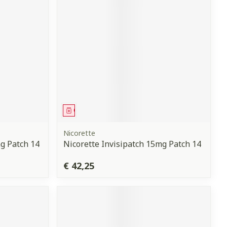
erende
Parfums en
geurproducten
Geneesmiddel
Nicorette
g Patch 14
Nicorette Invisipatch 15mg Patch 14
CBD
€ 42,25