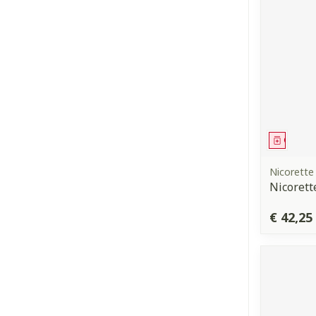
Genees
Nicorette
Nicorett
€ 42,25