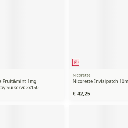
orging
Supplementen
Insectenw
middelen
n
Mondmaskers
issen
 -
uid
d
middel
Geneesmiddel
Nicorette
e Fruit&mint 1mg
Nicorette Invisipatch 10m
y Suikervr. 2x150
Zelfbruiner
Scheren
€ 42,25