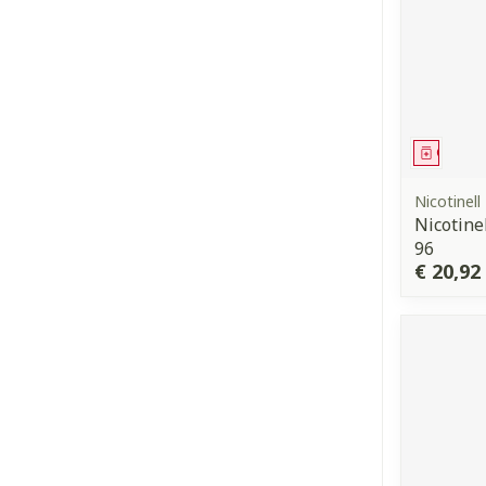
Genees
Nicotinell
Nicotin
96
€ 20,92