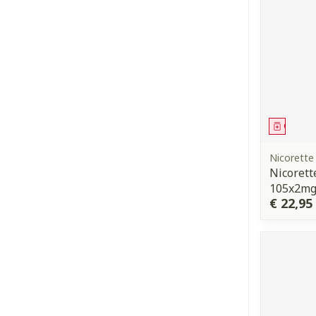
Genees
Nicorette
Nicorett
105x2m
€ 22,95