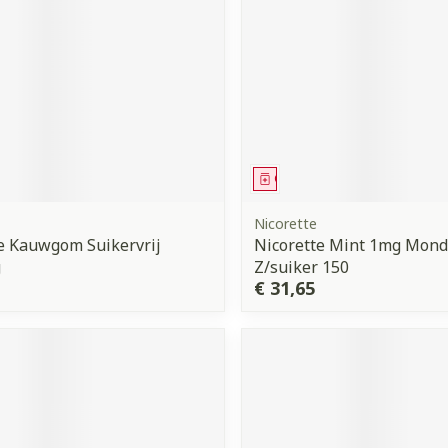
middel
Geneesmiddel
Nicorette
e Kauwgom Suikervrij
Nicorette Mint 1mg Mond
g
Z/suiker 150
€ 31,65