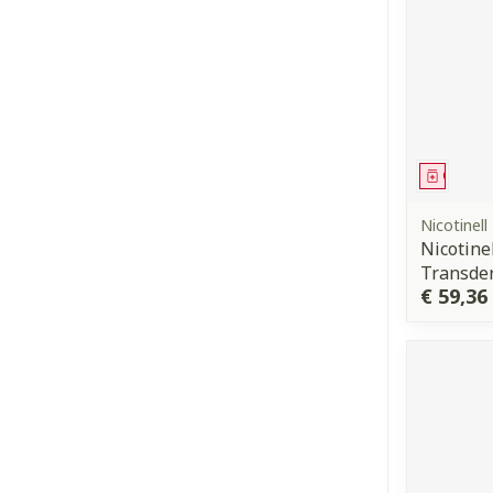
Genees
Nicotinell
Nicotine
Transde
€ 59,36