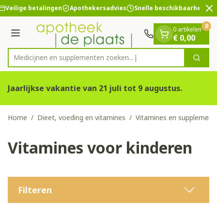
Dia 2 van 2
Ga naar de inhoud
Veilige betalingen
Apothekersadvies
Snelle beschikbaarheid
0
0 artikelen
Menu
€ 0,00
Medicijnen en supplement
Zoek
Product, merk, categorie...
Jaarlijkse vakantie van 21 juli tot 9 augustus.
Home
/
Dieet, voeding en vitamines
/
Vitamines en supplement
Vitamines voor kinderen
Filteren