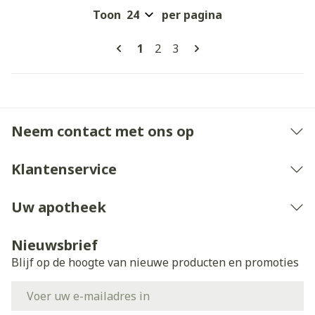
Toon
per pagina
Pagina's
U lees momenteel pagina
Pagina
Pagina
1
2
3
Neem contact met ons op
Klantenservice
Uw apotheek
Nieuwsbrief
Blijf op de hoogte van nieuwe producten en promoties
E-mail adres