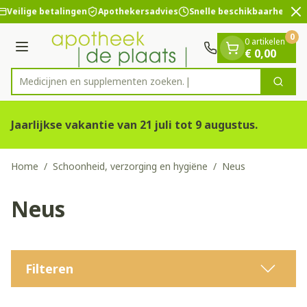
Dia 2 van 2
Ga naar de inhoud
Veilige betalingen
Apothekersadvies
Snelle beschikbaarheid
0
0 artikelen
Menu
€ 0,00
Medicijnen en sup
Zoek
Product, merk, categorie...
Jaarlijkse vakantie van 21 juli tot 9 augustus.
Home
/
Schoonheid, verzorging en hygiëne
/
Neus
Neus
Filteren