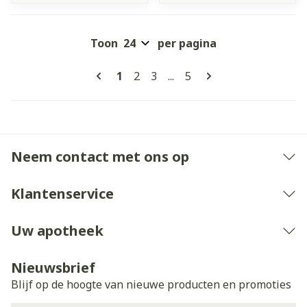
Toon
per pagina
Pagina's
U lees momenteel pagina
Pagina
Pagina
Pagina
1
2
3
...
5
Neem contact met ons op
Klantenservice
Uw apotheek
Nieuwsbrief
Blijf op de hoogte van nieuwe producten en promoties