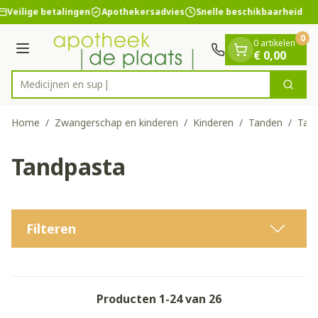
Dia 1 van 1
Ga naar de inhoud
Veilige betalingen
Apothekersadvies
Snelle beschikbaarheid
0
0 artikelen
Menu
€ 0,00
Zoek
Product, merk, categorie...
Home
/
Zwangerschap en kinderen
/
Kinderen
/
Tanden
/
Tan
Tandpasta
Filteren
Producten
1
-
24
van
26