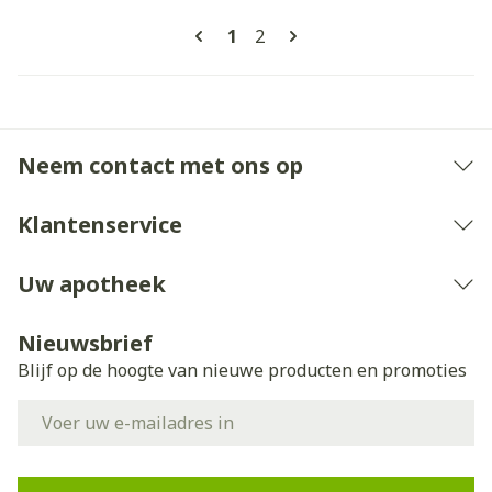
Pagina's
U lees momenteel pagina
Pagina
1
2
Neem contact met ons op
Klantenservice
Uw apotheek
Nieuwsbrief
Blijf op de hoogte van nieuwe producten en promoties
E-mail adres