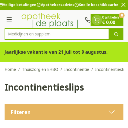
Dia 2 van 2
Ga naar de inhoud
Veilige betalingen
Apothekersadvies
Snelle beschikbaarheid
0
0 artikelen
Menu
€ 0,00
Zoek
Product, merk, categorie...
Jaarlijkse vakantie van 21 juli tot 9 augustus.
Home
/
Thuiszorg en EHBO
/
Incontinentie
/
Incontinentieslips
Incontinentieslips
Filteren