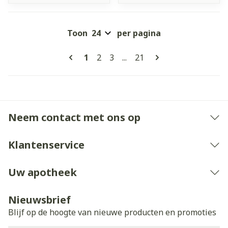
Toon
per pagina
Pagina's
U lees momenteel pagina
Pagina
Pagina
Pagina
1
2
3
...
21
Neem contact met ons op
Klantenservice
Uw apotheek
Nieuwsbrief
Blijf op de hoogte van nieuwe producten en promoties