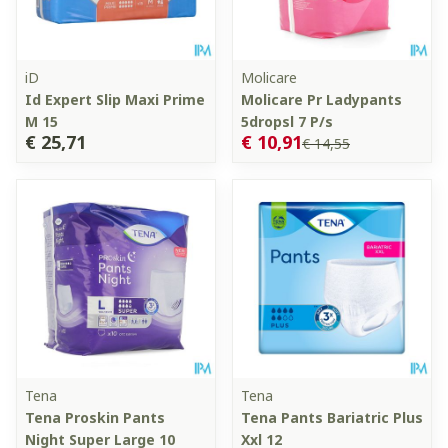
iD
Molicare
Id Expert Slip Maxi Prime
Molicare Pr Ladypants
M 15
5dropsl 7 P/s
€ 25,71
€ 10,91
€ 14,55
Tena
Tena
Tena Proskin Pants
Tena Pants Bariatric Plus
Night Super Large 10
Xxl 12