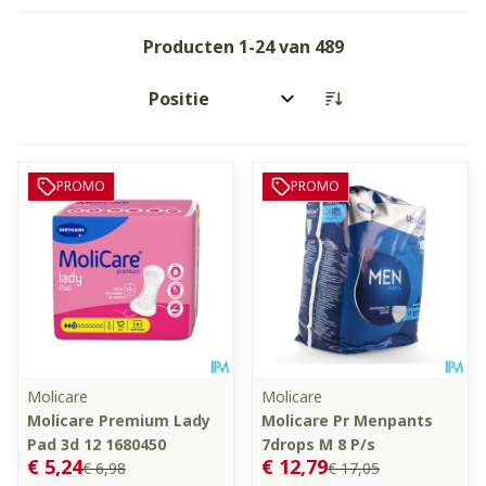
Producten
1
-
24
van
489
Sorteer op:
PROMO
PROMO
Molicare
Molicare
Molicare Premium Lady
Molicare Pr Menpants
Pad 3d 12 1680450
7drops M 8 P/s
€ 5,24
€ 12,79
€ 6,98
€ 17,05