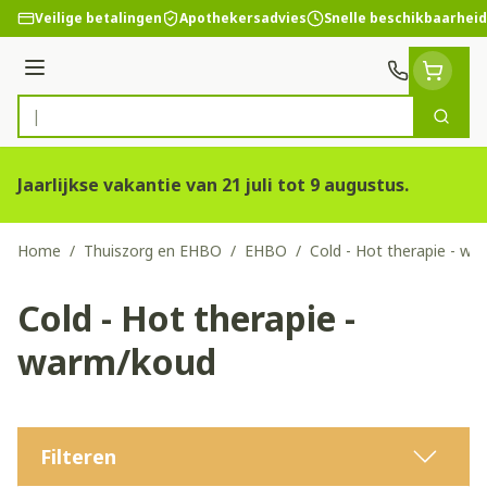
Ga naar de inhoud
Veilige betalingen
Apothekersadvies
Snelle beschikbaarheid
Menu
Zoek
Product, merk, categorie...
Jaarlijkse vakantie van 21 juli tot 9 augustus.
Home
/
Thuiszorg en EHBO
/
EHBO
/
Cold - Hot therapie - w
Cold - Hot therapie -
warm/koud
Filteren