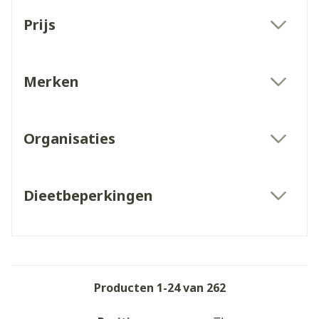
Doorgaan naar productlijst
Prijs
filter
Merken
filter
Organisaties
filter
Dieetbeperkingen
filter
Producten
1
-
24
van
262