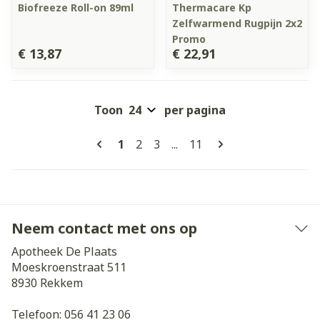
Biofreeze Roll-on 89ml
Thermacare Kp
Zelfwarmend Rugpijn 2x2
Promo
€ 13,87
€ 22,91
Toon
per pagina
Pagina's
U lees momenteel pagina
Pagina
Pagina
Pagina
1
2
3
...
11
Neem contact met ons op
Apotheek De Plaats
Moeskroenstraat 511
8930
Rekkem
Telefoon:
056 41 23 06