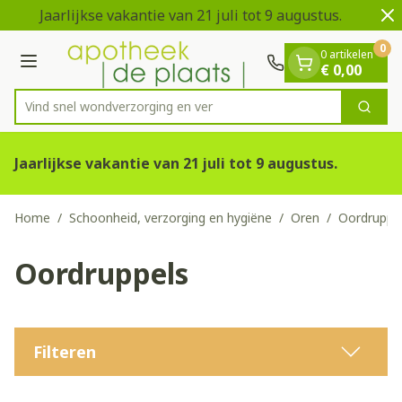
Dia 1 van 2
Ga naar de inhoud
Jaarlijkse vakantie van 21 juli tot 9 augustus.
V
0
0 artikelen
Menu
€ 0,00
Vind snel wondverzorging
Zoek
Product, merk, categorie...
Jaarlijkse vakantie van 21 juli tot 9 augustus.
Home
/
Schoonheid, verzorging en hygiëne
/
Oren
/
Oordruppe
Oordruppels
Filteren