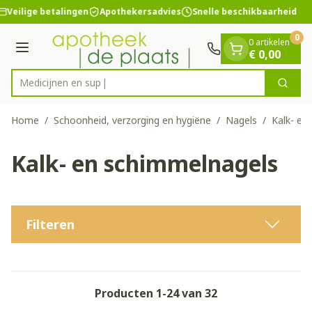
Dia 1 van 1
Ga naar de inhoud
Veilige betalingen
Apothekersadvies
Snelle beschikbaarheid
0
0 artikelen
Menu
€ 0,00
Zoek
Product, merk, categorie...
Home
/
Schoonheid, verzorging en hygiëne
/
Nagels
/
Kalk- en
Kalk- en schimmelnagels
Filteren
Producten
1
-
24
van
32