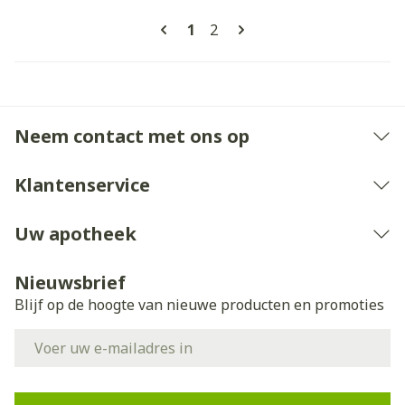
Pagina's
U lees momenteel pagina
Pagina
1
2
Neem contact met ons op
Klantenservice
Uw apotheek
Nieuwsbrief
Blijf op de hoogte van nieuwe producten en promoties
E-mail adres