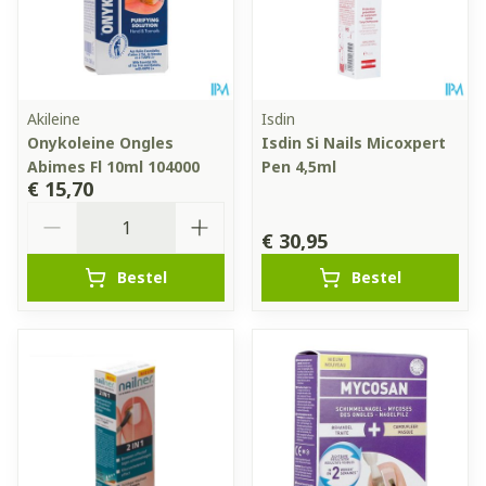
Akileine
Isdin
Onykoleine Ongles
Isdin Si Nails Micoxpert
Abimes Fl 10ml 104000
Pen 4,5ml
€ 15,70
Aantal
€ 30,95
Bestel
Bestel