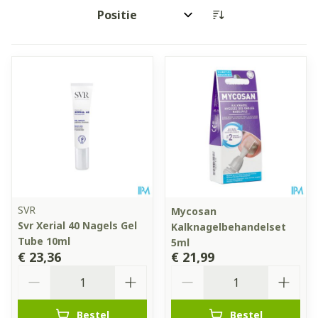
Sorteer op:
SVR
Mycosan
Svr Xerial 40 Nagels Gel
Kalknagelbehandelset
Tube 10ml
5ml
€ 23,36
€ 21,99
Aantal
Aantal
Bestel
Bestel