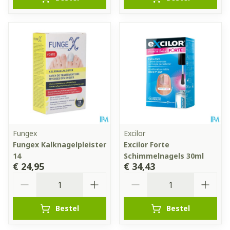
Fungex
Excilor
Fungex Kalknagelpleister
Excilor Forte
14
Schimmelnagels 30ml
€ 24,95
€ 34,43
Aantal
Aantal
Bestel
Bestel