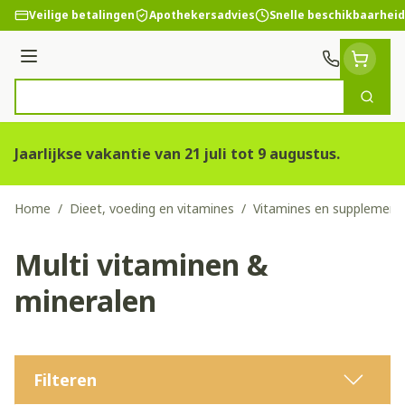
Ga naar de inhoud
Veilige betalingen
Apothekersadvies
Snelle beschikbaarheid
Menu
Zoek
Product, merk, categorie...
Jaarlijkse vakantie van 21 juli tot 9 augustus.
Home
/
Dieet, voeding en vitamines
/
Vitamines en supplement
Multi vitaminen &
mineralen
Filteren