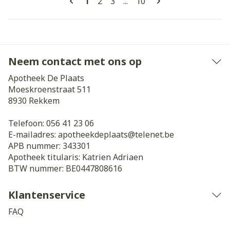
U lees momenteel pagina
Pagina
Pagina
Pagina
1
2
3
...
10
Neem contact met ons op
Apotheek De Plaats
Moeskroenstraat 511
8930
Rekkem
Telefoon:
056 41 23 06
E-mailadres:
apotheekdeplaats@
telenet.be
APB nummer:
343301
Apotheek titularis:
Katrien Adriaen
BTW nummer:
BE0447808616
Klantenservice
FAQ