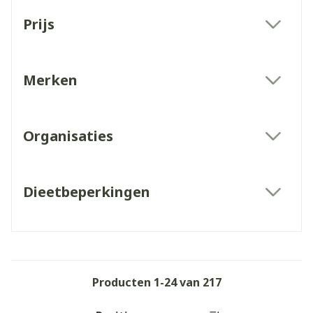
Doorgaan naar productlijst
Prijs
filter
Merken
filter
Organisaties
filter
Dieetbeperkingen
filter
Producten
1
-
24
van
217