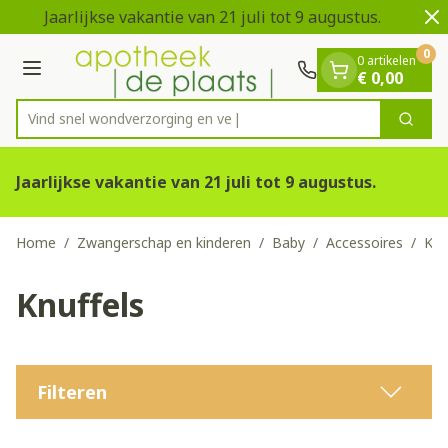
Dia 1 van 2
Ga naar de inhoud
Jaarlijkse vakantie van 21 juli tot 9 augustus.
V
0
0 artikelen
Menu
€ 0,00
Vind snel wondverzo
Zoek
Product, merk, categorie...
Jaarlijkse vakantie van 21 juli tot 9 augustus.
Home
/
Zwangerschap en kinderen
/
Baby
/
Accessoires
/
Knu
Knuffels
Filteren