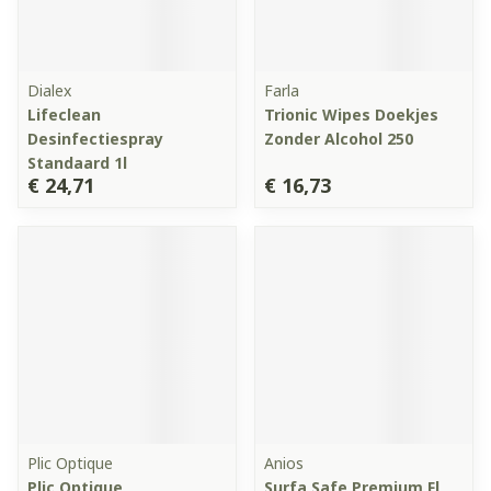
Dialex
Farla
Lifeclean
Trionic Wipes Doekjes
Desinfectiespray
Zonder Alcohol 250
Standaard 1l
€ 24,71
€ 16,73
Plic Optique
Anios
Plic Optique
Surfa Safe Premium Fl