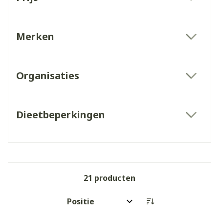
filter
Merken
filter
Organisaties
filter
Dieetbeperkingen
filter
21
producten
Sorteer op: