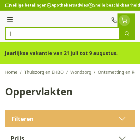
Ga naar de inhoud
Veilige betalingen
Apothekersadvies
Snelle beschikbaarheid
Menu
Zoek
Product, merk, categorie...
Jaarlijkse vakantie van 21 juli tot 9 augustus.
Home
/
Thuiszorg en EHBO
/
Wondzorg
/
Ontsmetting en Rein
Oppervlakten
Filteren
Doorgaan naar productlijst
Prijs