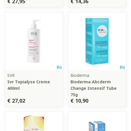
€ 27,95
€ 14,36
SVR
Bioderma
Svr Topialyse Creme
Bioderma Abcderm
400ml
Change Intensif Tube
75g
€ 27,02
€ 10,90