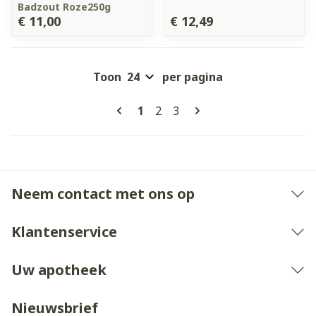
Badzout Roze250g
€ 11,00
€ 12,49
Toon
per pagina
Pagina's
U lees momenteel pagina
Pagina
Pagina
1
2
3
Neem contact met ons op
Klantenservice
Uw apotheek
Nieuwsbrief