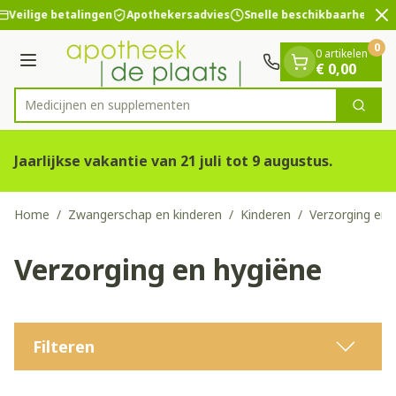
Dia 2 van 2
Ga naar de inhoud
Veilige betalingen
Apothekersadvies
Snelle beschikbaarheid
0
0 artikelen
Menu
€ 0,00
Medicijnen
Zoek
Product, merk, categorie...
Jaarlijkse vakantie van 21 juli tot 9 augustus.
Home
/
Zwangerschap en kinderen
/
Kinderen
/
Verzorging en 
Verzorging en hygiëne
Filteren