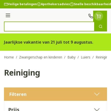
Ga naar de inhoud
Veilige betalingen
Apothekersadvies
Snelle beschikbaarheid
Menu
Zoek
Product, merk, categorie...
Jaarlijkse vakantie van 21 juli tot 9 augustus.
Home
/
Zwangerschap en kinderen
/
Baby
/
Luiers
/
Reiniging
Reiniging
Filteren
Doorgaan naar productlijst
Prijs