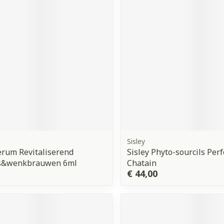
orging
Supplementen
Insectenw
middelen
n
Mondmaskers
issen
 -
uid
d
Sisley
rum Revitaliserend
Sisley Phyto-sourcils Perf
Zelfbruiner
Scheren
s&wenkbrauwen 6ml
Chatain
€ 44,00