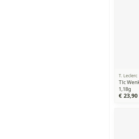
T. Leclerc
Tlc Wen
1,18g
€ 23,90