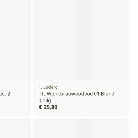
erende
Parfums en
geurproducten
T. Leclerc
ect 2
Tlc Wenkbrauwpotlood 01 Blond
CBD
0,14g
€ 25,80