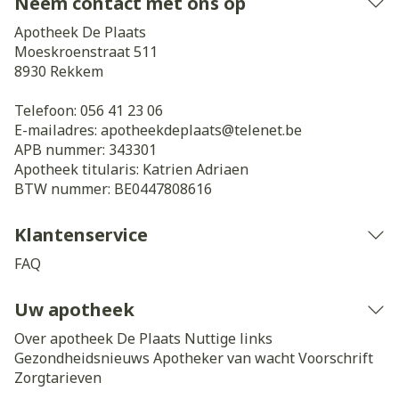
Neem contact met ons op
Apotheek De Plaats
Moeskroenstraat 511
8930
Rekkem
Telefoon:
056 41 23 06
E-mailadres:
apotheekdeplaats@
telenet.be
APB nummer:
343301
Apotheek titularis:
Katrien Adriaen
BTW nummer:
BE0447808616
Klantenservice
FAQ
Uw apotheek
Over apotheek De Plaats
Nuttige links
Gezondheidsnieuws
Apotheker van wacht
Voorschrift
Zorgtarieven