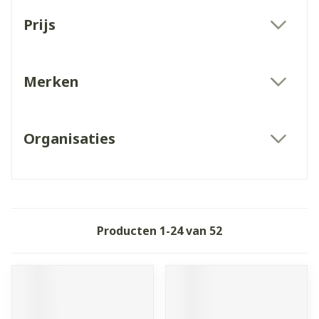
Doorgaan naar productlijst
Prijs
filter
Merken
filter
Organisaties
filter
Producten
1
-
24
van
52