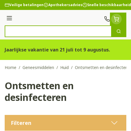
Ga naar de inhoud
Veilige betalingen
Apothekersadvies
Snelle beschikbaarheid
Menu
Zoek
Product, merk, categorie...
Jaarlijkse vakantie van 21 juli tot 9 augustus.
Home
/
Geneesmiddelen
/
Huid
/
Ontsmetten en desinfectere
Ontsmetten en
desinfecteren
Filteren