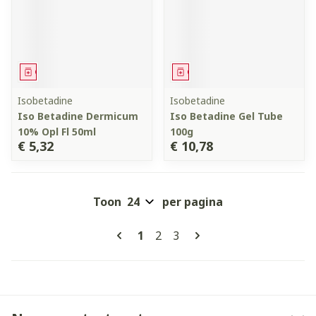
Geneesmiddel
Geneesmiddel
Isobetadine
Isobetadine
Iso Betadine Dermicum
Iso Betadine Gel Tube
10% Opl Fl 50ml
100g
€ 5,32
€ 10,78
Toon
per pagina
Pagina's
U lees momenteel pagina
Pagina
Pagina
1
2
3