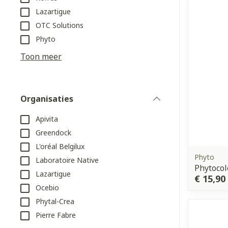
Aerosol toeste
kloven
Tabletten
Lazartigue
Aerosol access
Blaren
Creme, gel en 
OTC Solutions
Zuurstof
Eelt
Phyto
Eksteroog - li
Toon meer
Ademhalingss
Toon meer
Organisaties
Spieren en g
filter
Specifiek vo
Apivita
Naalden en s
Greendock
Lichaamsverzo
Infecties
Spuiten
L'oréal Belgilux
Deodorant
Phyto
Laboratoire Native
Oplossing voor
Phytocol
Gezichtsverzo
Lazartigue
€ 15,90
Naalden
Luizen
Ocebio
Naalden voor 
Phytal-Crea
- pennaalden
Pierre Fabre
Diagnostica
Toon meer