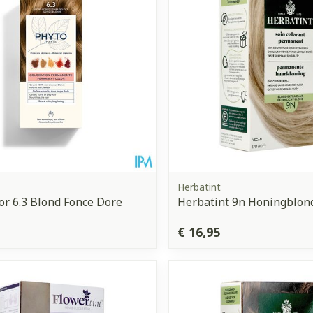
Enkel en vo
Toon meer
orging
Supplementen
Insectenw
middelen
n
Mondmaskers
issen
 -
uid
d
Herbatint
or 6.3 Blond Fonce Dore
Herbatint 9n Honingblon
€ 16,95
Zelfbruiner
Scheren