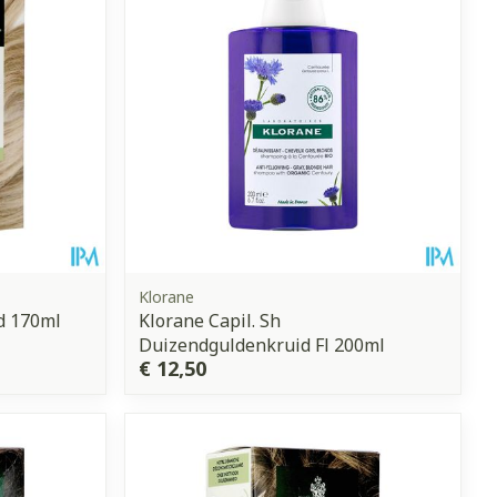
et
geneesmiddelen
erende
Parfums en
geurproducten
Klorane
d 170ml
Klorane Capil. Sh
Duizendguldenkruid Fl 200ml
€ 12,50
CBD