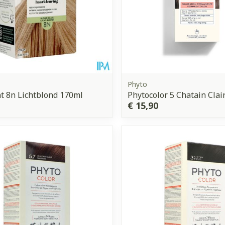
Phyto
t 8n Lichtblond 170ml
Phytocolor 5 Chatain Clai
€ 15,90