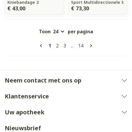
Kniebandage 2
Sport Multidirectionele S
€ 43,00
€ 73,30
Toon
per pagina
Pagina's
U lees momenteel pagina
Pagina
Pagina
Pagina
1
2
3
...
14
Neem contact met ons op
Klantenservice
Uw apotheek
Nieuwsbrief