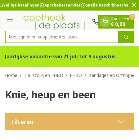
Dia 2 van 2
Ga naar de inhoud
Veilige betalingen
Apothekersadvies
Snelle beschikbaarheid
0
0 artikelen
Menu
€ 0,00
Medicijnen en
Zoek
Product, merk, categorie...
Jaarlijkse vakantie van 21 juli tot 9 augustus.
Home
/
Thuiszorg en EHBO
/
EHBO
/
Bandages en Orthopedie
Knie, heup en been
Filteren