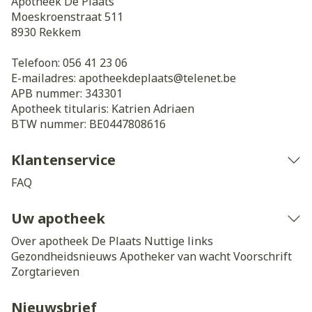
Apotheek De Plaats
Moeskroenstraat 511
8930
Rekkem
Telefoon:
056 41 23 06
E-mailadres:
apotheekdeplaats@
telenet.be
APB nummer:
343301
Apotheek titularis:
Katrien Adriaen
BTW nummer:
BE0447808616
Klantenservice
FAQ
Uw apotheek
Over apotheek De Plaats
Nuttige links
Gezondheidsnieuws
Apotheker van wacht
Voorschrift
Zorgtarieven
Nieuwsbrief