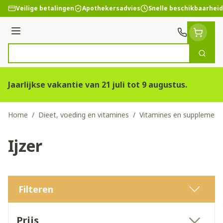
Ga naar de inhoud
Veilige betalingen
Apothekersadvies
Snelle beschikbaarheid
Menu
Zoek
Product, merk, categorie...
Jaarlijkse vakantie van 21 juli tot 9 augustus.
Home
/
Dieet, voeding en vitamines
/
Vitamines en supplement
Ijzer
Filteren
Doorgaan naar productlijst
Prijs