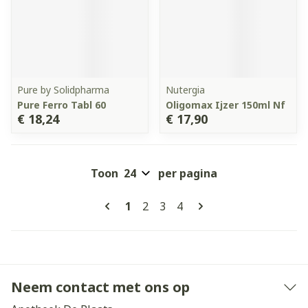
Pure by Solidpharma
Nutergia
Pure Ferro Tabl 60
Oligomax Ijzer 150ml Nf
€ 18,24
€ 17,90
Toon
per pagina
Pagina's
U lees momenteel pagina
Pagina
Pagina
Pagina
1
2
3
4
Neem contact met ons op