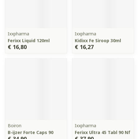
Ixxpharma
Ixxpharma
Ferixx Liquid 120ml
Kidixx Fe Siroop 30ml
€ 16,80
€ 16,27
Boiron
Ixxpharma
B-ijzer Forte Caps 90
Ferixx Ultra 45 Tabl 90 Nf
€ 34,90
€ 37,90