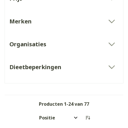
filter
Merken
filter
Organisaties
filter
Dieetbeperkingen
filter
Producten
1
-
24
van
77
Sorteer op: