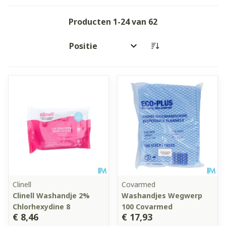
Producten
1
-
24
van
62
Sorteer op:
Clinell
Covarmed
Clinell Washandje 2%
Washandjes Wegwerp
Chlorhexydine 8
100 Covarmed
€ 8,46
€ 17,93