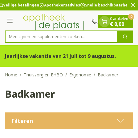
Dia 2 van 2
Ga naar de inhoud
Veilige betalingen
Apothekersadvies
Snelle beschikbaarheid
0
0 artikelen
Menu
€ 0,00
Medicijnen en supplementen zoeken.
Zoek
Product, merk, categorie...
Jaarlijkse vakantie van 21 juli tot 9 augustus.
Home
/
Thuiszorg en EHBO
/
Ergonomie
/
Badkamer
Badkamer
Filteren