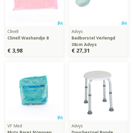
Clinell
Advys
Clinell Washandje 8
Badborstel Verlengd
38cm Advys
€ 3,98
€ 27,31
VF Med
Advys
Muts Baret N/woven
Douchestoel Ronde