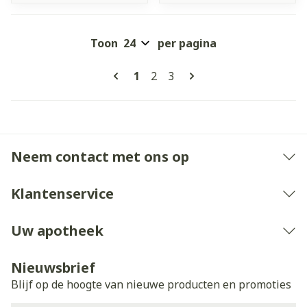
Toon
per pagina
Pagina's
U lees momenteel pagina
Pagina
Pagina
1
2
3
Neem contact met ons op
Klantenservice
Uw apotheek
Nieuwsbrief
Blijf op de hoogte van nieuwe producten en promoties