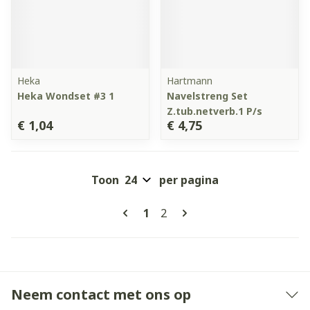
Heka
Hartmann
Heka Wondset #3 1
Navelstreng Set
Z.tub.netverb.1 P/s
€ 1,04
€ 4,75
Toon
per pagina
Pagina's
U lees momenteel pagina
Pagina
1
2
Neem contact met ons op