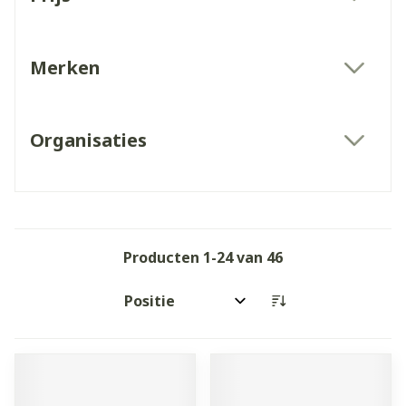
filter
Merken
filter
Organisaties
filter
Producten
1
-
24
van
46
Sorteer op: