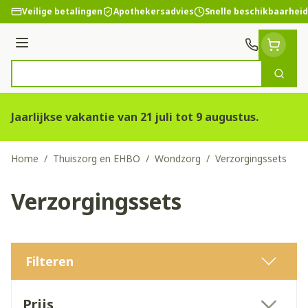
Ga naar de inhoud
Veilige betalingen
Apothekersadvies
Snelle beschikbaarheid
Menu
Zoek
Product, merk, categorie...
Jaarlijkse vakantie van 21 juli tot 9 augustus.
Home
/
Thuiszorg en EHBO
/
Wondzorg
/
Verzorgingssets
Verzorgingssets
Filteren
Doorgaan naar productlijst
Prijs