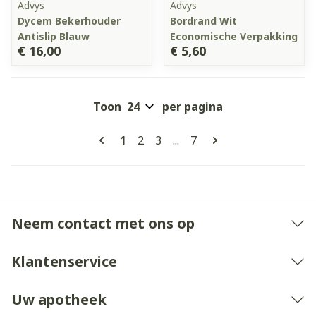
Advys
Advys
Dycem Bekerhouder
Bordrand Wit
Antislip Blauw
Economische Verpakking
€ 16,00
€ 5,60
Toon
per pagina
Pagina's
U lees momenteel pagina
Pagina
Pagina
Pagina
1
2
3
...
7
Neem contact met ons op
Klantenservice
Uw apotheek