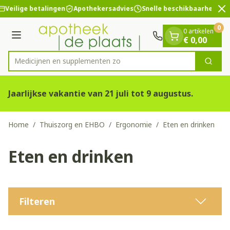
Dia 2 van 2
Ga naar de inhoud
Veilige betalingen
Apothekersadvies
Snelle beschikbaarheid
0
0 artikelen
Menu
€ 0,00
Medicijnen e
Zoek
Product, merk, categorie...
Jaarlijkse vakantie van 21 juli tot 9 augustus.
Home
/
Thuiszorg en EHBO
/
Ergonomie
/
Eten en drinken
Eten en drinken
Filteren