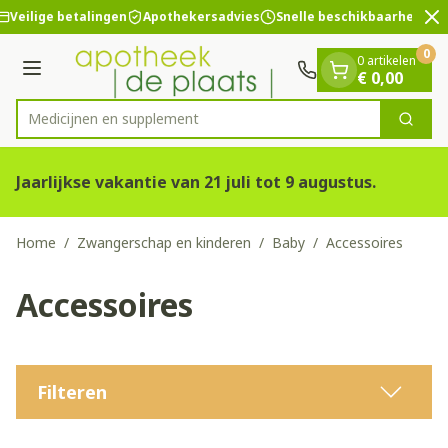
Dia 2 van 2
Ga naar de inhoud
Veilige betalingen
Apothekersadvies
Snelle beschikbaarheid
0
0 artikelen
Menu
€ 0,00
Med
Zoek
Product, merk, categorie...
Jaarlijkse vakantie van 21 juli tot 9 augustus.
Home
/
Zwangerschap en kinderen
/
Baby
/
Accessoires
Accessoires
Filteren