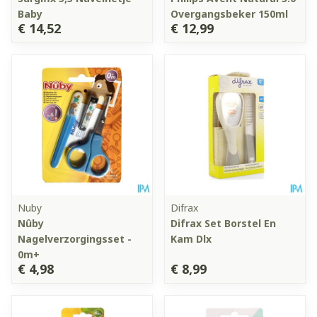
Baby
Overgangsbeker 150ml
€ 14,52
€ 12,99
Nuby
Difrax
Nûby
Difrax Set Borstel En
Nagelverzorgingsset -
Kam Dlx
0m+
€ 4,98
€ 8,99