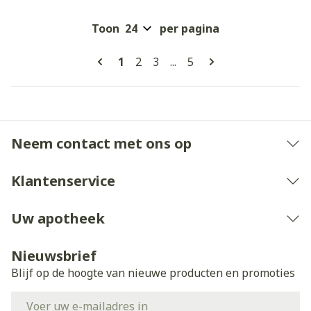
Toon
per pagina
Pagina's
U lees momenteel pagina
Pagina
Pagina
Pagina
1
2
3
...
5
Neem contact met ons op
Klantenservice
Uw apotheek
Nieuwsbrief
Blijf op de hoogte van nieuwe producten en promoties
E-mail adres