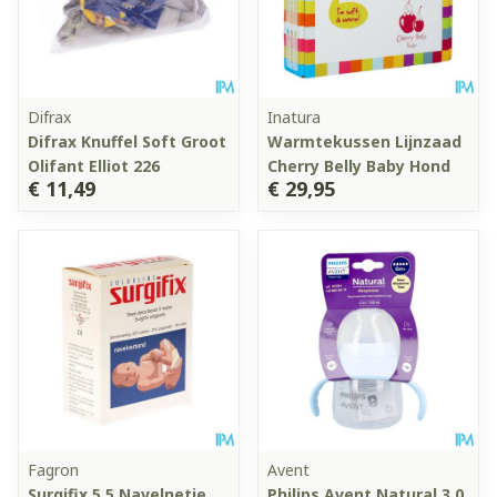
Difrax
Inatura
Difrax Knuffel Soft Groot
Warmtekussen Lijnzaad
Olifant Elliot 226
Cherry Belly Baby Hond
€ 11,49
€ 29,95
Fagron
Avent
Surgifix 5,5 Navelnetje
Philips Avent Natural 3.0