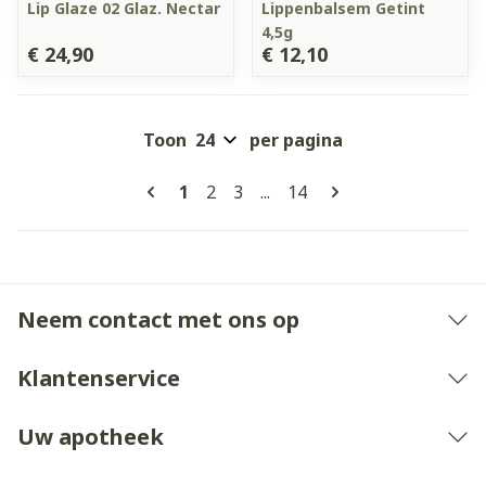
Lip Glaze 02 Glaz. Nectar
Lippenbalsem Getint
4,5g
€ 24,90
€ 12,10
Toon
per pagina
Pagina's
U lees momenteel pagina
Pagina
Pagina
Pagina
1
2
3
...
14
Neem contact met ons op
Klantenservice
Uw apotheek