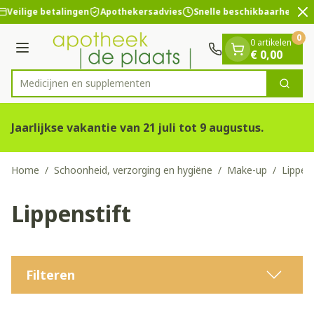
Dia 2 van 2
Ga naar de inhoud
Veilige betalingen
Apothekersadvies
Snelle beschikbaarheid
0
0 artikelen
Menu
€ 0,00
Medicijnen
Zoek
Product, merk, categorie...
Jaarlijkse vakantie van 21 juli tot 9 augustus.
Home
/
Schoonheid, verzorging en hygiëne
/
Make-up
/
Lippens
Lippenstift
Filteren