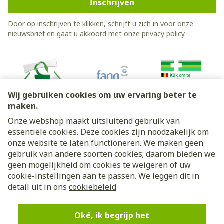
Inschrijven
Door op inschrijven te klikken, schrijft u zich in voor onze
nieuwsbrief en gaat u akkoord met onze
privacy policy
.
Wij gebruiken cookies om uw ervaring beter te
maken.
Onze webshop maakt uitsluitend gebruik van
essentiële cookies. Deze cookies zijn noodzakelijk om
Juridische links
onze website te laten functioneren. We maken geen
gebruik van andere soorten cookies; daarom bieden we
geen mogelijkheid om cookies te weigeren of uw
cookie-instellingen aan te passen. We leggen dit in
detail uit in ons
cookiebeleid
Oké, ik begrijp het