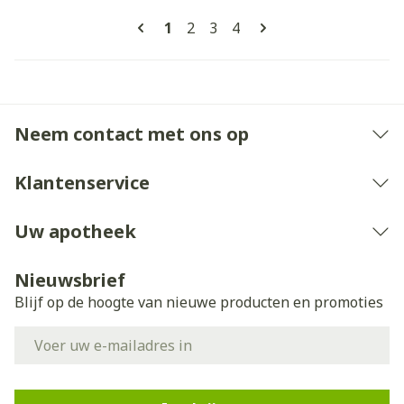
Pagina's
U lees momenteel pagina
Pagina
Pagina
Pagina
1
2
3
4
Neem contact met ons op
Klantenservice
Uw apotheek
Nieuwsbrief
Blijf op de hoogte van nieuwe producten en promoties
E-mail adres