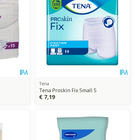
et
geneesmiddelen
erende
Parfums en
geurproducten
Tena
Tena Proskin Fix Small 5
€ 7,19
CBD