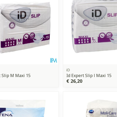
Enkel en vo
Toon meer
orging
Supplementen
Insectenw
middelen
n
Mondmaskers
issen
 -
uid
d
iD
t Slip M Maxi 15
Id Expert Slip l Maxi 15
€ 26,20
Zelfbruiner
Scheren